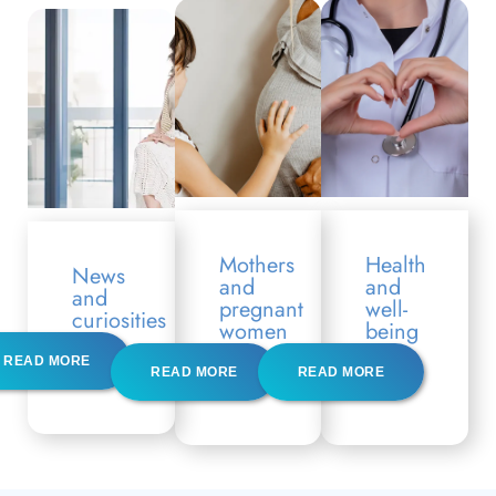
Mothers
Health
News
and
and
and
pregnant
well-
curiosities
women
being
READ MORE
READ MORE
READ MORE