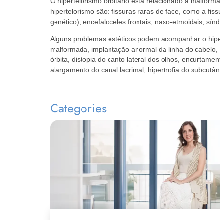
O hipertelorismo orbitário está relacionado a malforma
hipertelorismo são: fissuras raras de face, como a fiss
genético), encefaloceles frontais, naso-etmoidais, sí
Alguns problemas estéticos podem acompanhar o hipert
malformada, implantação anormal da linha do cabelo,
órbita, distopia do canto lateral dos olhos, encurtame
alargamento do canal lacrimal, hipertrofia do subcutân
Categories