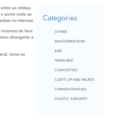
entre as órbitas,
u o ponto onde as
Categories
ediais ou internas.
s traumas de face
OTHER
bismo divergente a
MALFORMATIONS
EAR
eral, toma-se
NEWS AND
CURIOSITIES
CLEFT LIP AND PALATE
CRANIOSTENOSIS
PLASTIC SURGERY