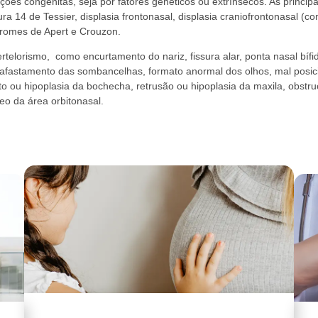
ções congênitas, seja por fatores genéticos ou extrínsecos. As princip
ura 14 de Tessier, displasia frontonasal, displasia craniofrontonasal (
ndromes de Apert e Crouzon.
elorismo, como encurtamento do nariz, fissura alar, ponta nasal bífid
 afastamento das sombancelhas, formato anormal dos olhos, mal posi
nto ou hipoplasia da bochecha, retrusão ou hipoplasia da maxila, obstr
eo da área orbitonasal.