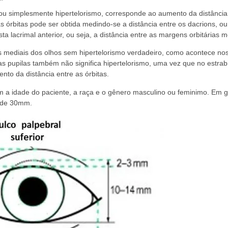
o ou simplesmente hipertelorismo, corresponde ao aumento da distância 
 as órbitas pode ser obtida medindo-se a distância entre os dacrions, o
sta lacrimal anterior, ou seja, a distância entre as margens orbitárias m
s mediais dos olhos sem hipertelorismo verdadeiro, como acontece no
 as pupilas também não significa hipertelorismo, uma vez que no estra
nto da distância entre as órbitas.
om a idade do paciente, a raça e o gênero masculino ou feminimo. Em g
l de 30mm.