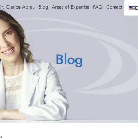
r. Clarice Abreu
Blog
Areas of Expertise
FAQ
Contact
E
E
P
S
Blog
M