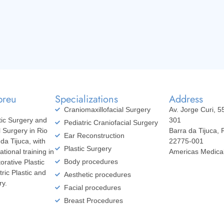
breu
Specializations
Address
Craniomaxillofacial Surgery
Av. Jorge Curi, 5
stic Surgery and
301
Pediatric Craniofacial Surgery
l Surgery in Rio
Barra da Tijuca, 
Ear Reconstruction
da Tijuca, with
22775-001
Plastic Surgery
ational training in
Americas Medica
Body procedures
orative Plastic
ric Plastic and
Aesthetic procedures
ry.
Facial procedures
Breast Procedures