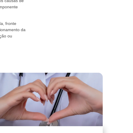
ais causas de
componente
a, fronte
cionamento da
ução ou