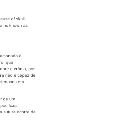
cause of skull
ion is known as
lacionada à
ro, que
obre o crânio, por
ura não é capaz de
estenoses em
or de um
pecíficos
a sutura ocorre de