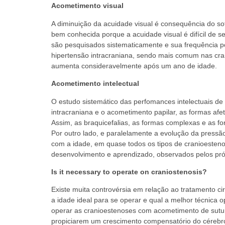
Acometimento visual
A diminuição da acuidade visual é consequência do sof
bem conhecida porque a acuidade visual é difícil de s
são pesquisados sistematicamente e sua frequência p
hipertensão intracraniana, sendo mais comum nas cra
aumenta consideravelmente após um ano de idade.
Acometimento intelectual
O estudo sistemático das perfomances intelectuais d
intracraniana e o acometimento papilar, as formas af
Assim, as braquicefalias, as formas complexas e as fo
Por outro lado, e paralelamente a evolução da pressã
com a idade, em quase todos os tipos de cranioesten
desenvolvimento e aprendizado, observados pelos pr
Is it necessary to operate on craniostenosis?
Existe muita controvérsia em relação ao tratamento c
a idade ideal para se operar e qual a melhor técnica
operar as cranioestenoses com acometimento de sutu
propiciarem um crescimento compensatório do cérebro