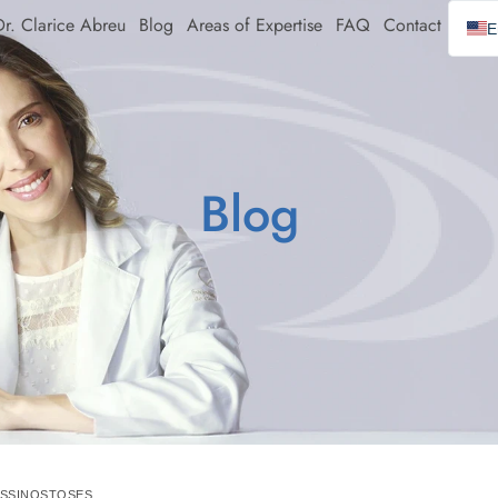
r. Clarice Abreu
Blog
Areas of Expertise
FAQ
Contact
E
E
P
S
Blog
OSSINOSTOSES