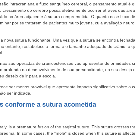
ssão intracraniana e fluxo sanguíneo cerebral, o pensamento atual é q
a o crescimento do cérebro possa efetivamente ocorrer através das áre
nuído na área adjacente à sutura comprometida. O quanto esse fluxo di
terminar por se tratarem de pacientes muito jovens, cuja avaliação neuro
 uma nova sutura funcionante. Uma vez que a sutura se encontra fechad
, no entanto, restabelece a forma e o tamanho adequado do crânio, o 
l.
e não são operadas de cranioestenoses vão apresentar deformidades c
to profundo no desenvolvimento de sua personalidade, no seu desejo d
 desejo de ir para a escola.
ece ser menos provável que apresente impacto significativo sobre o c
não ser indicada.
es conforme a sutura acometida
ly, is a premature fusion of the sagittal suture. This suture crosses the
r bregma. In some cases, the "mole" is closed when this suture is affecte