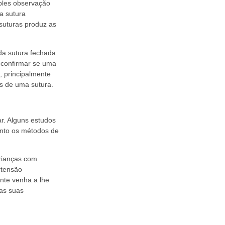
ples observação
a sutura
suturas produz as
 da sutura fechada.
 confirmar se uma
, principalmente
s de uma sutura.
r. Alguns estudos
anto os métodos de
rianças com
rtensão
nte venha a lhe
as suas