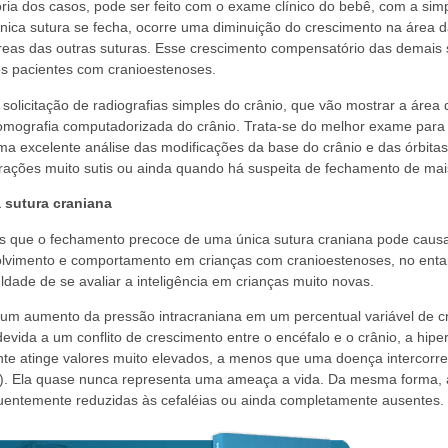
ria dos casos, pode ser feito com o exame clínico do bebê, com a sim
nica sutura se fecha, ocorre uma diminuição do crescimento na área d
eas das outras suturas. Esse crescimento compensatório das demais 
os pacientes com cranioestenoses.
 solicitação de radiografias simples do crânio, que vão mostrar a área
omografia computadorizada do crânio. Trata-se do melhor exame para
ma excelente análise das modificações da base do crânio e das órbitas
erações muito sutis ou ainda quando há suspeita de fechamento de mai
 sutura craniana
as que o fechamento precoce de uma única sutura craniana pode causa
olvimento e comportamento em crianças com cranioestenoses, no ent
uldade de se avaliar a inteligência em crianças muito novas.
um aumento da pressão intracraniana em um percentual variável de c
ida a um conflito de crescimento entre o encéfalo e o crânio, a hipe
nte atinge valores muito elevados, a menos que uma doença intercorre
tc). Ela quase nunca representa uma ameaça a vida. Da mesma forma, 
quentemente reduzidas às cefaléias ou ainda completamente ausentes.