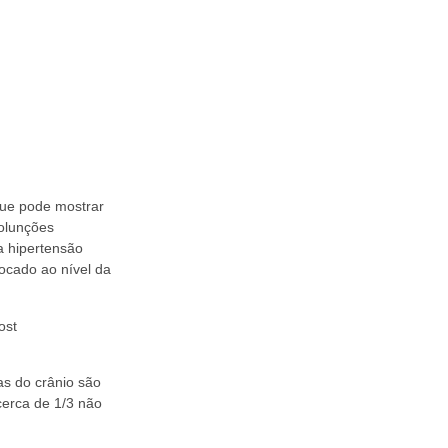
que pode mostrar
volunções
a hipertensão
ocado ao nível da
ost
as do crânio são
cerca de 1/3 não