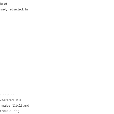
io of
rsely retracted. In
d pointed
terated. It is
 males (2.5:1) and
c acid during