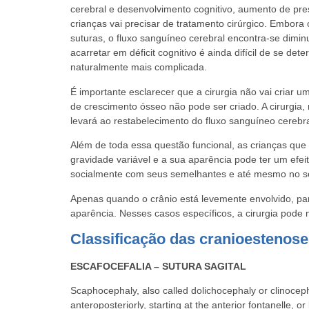
cerebral e desenvolvimento cognitivo, aumento de pre
crianças vai precisar de tratamento cirúrgico. Embor
suturas, o fluxo sanguíneo cerebral encontra-se dimi
acarretar em déficit cognitivo é ainda difícil de se de
naturalmente mais complicada.
É importante esclarecer que a cirurgia não vai criar
de crescimento ósseo não pode ser criado. A cirurgia
levará ao restabelecimento do fluxo sanguíneo cerebra
Além de toda essa questão funcional, as crianças qu
gravidade variável e a sua aparência pode ter um efei
socialmente com seus semelhantes e até mesmo no seu
Apenas quando o crânio está levemente envolvido, par
aparência. Nesses casos específicos, a cirurgia pode 
Classificação das cranioestenos
ESCAFOCEFALIA – SUTURA SAGITAL
Scaphocephaly, also called dolichocephaly or clinocepha
anteroposteriorly, starting at the anterior fontanelle, o