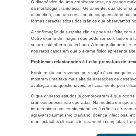
O diagnóstico de uma cranioestenose, na grande maio
da morfologia craniofacial. Geralmente, quando uma ú
acometida, com um crescimento compensatório nas ár
formas características dos crânios que observamos n
A confirmação da suspeita clínica pode ser feita com a
Outro exame de imagem que pode ser solicitado é a t
sutura está aberta ou fechada. A tomografia permite u
nos raros casos em que o exame físico apresenta alt
Problemas relacionados à fusão prematura de uma
Existe muita controvérsia em relação às consequênci
mostram uma taxa mais alta de alterações de desenv
avaliação são questionáveis, principalmente pela dific
O que diversos estudos já comprovaram é que ocorre 
cranioestenoses não operadas. Na medida em que é dev
intracraniana nas cranioestenoses é crônica e rarame
agravar (traumatismo craniano, doença infecciosa, e
manifestações clínicas são raramente completas, fre