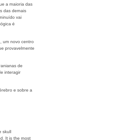
ue a maioria das
as das demais
minuído vai
lógica é
a, um novo centro
que provavelmente
ranianas de
e interagir
érebro e sobre a
 skull
d. It is the most