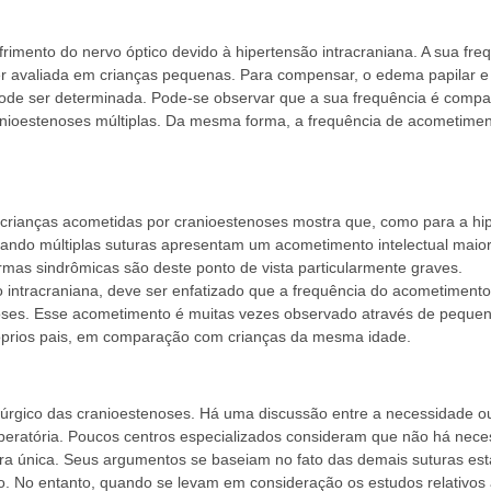
rimento do nervo óptico devido à hipertensão intracraniana. A sua fre
er avaliada em crianças pequenas. Para compensar, o edema papilar e a
ode ser determinada. Pode-se observar que a sua frequência é compa
nioestenoses múltiplas. Da mesma forma, a frequência de acometimen
e crianças acometidas por cranioestenoses mostra que, como para a hi
etando múltiplas suturas apresentam um acometimento intelectual maior
rmas sindrômicas são deste ponto de vista particularmente graves.
o intracraniana, deve ser enfatizado que a frequência do acometimen
oses. Esse acometimento é muitas vezes observado através de pequen
óprios pais, em comparação com crianças da mesma idade.
irúrgico das cranioestenoses. Há uma discussão entre a necessidade ou
 operatória. Poucos centros especializados consideram que não há nec
ra única. Seus argumentos se baseiam no fato das demais suturas est
. No entanto, quando se levam em consideração os estudos relativos