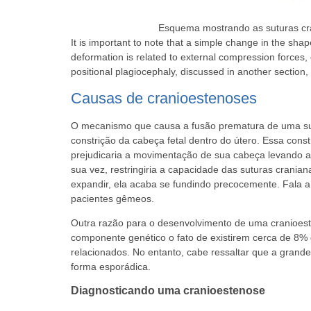
Esquema mostrando as suturas cra
It is important to note that a simple change in the shape
deformation is related to external compression forces, 
positional plagiocephaly, discussed in another section,
Causas de cranioestenoses
O mecanismo que causa a fusão prematura de uma sutu
constrição da cabeça fetal dentro do útero. Essa con
prejudicaria a movimentação de sua cabeça levando a 
sua vez, restringiria a capacidade das suturas cran
expandir, ela acaba se fundindo precocemente. Fala a
pacientes gêmeos.
Outra razão para o desenvolvimento de uma cranioeste
componente genético o fato de existirem cerca de 8%
relacionados. No entanto, cabe ressaltar que a gran
forma esporádica.
Diagnosticando uma cranioestenose