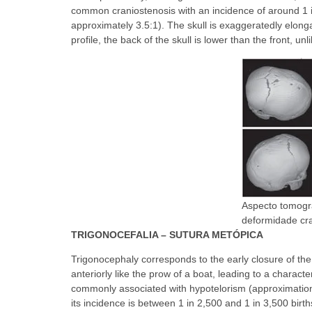
common craniostenosis with an incidence of around 1 in 
approximately 3.5:1). The skull is exaggeratedly elongat
profile, the back of the skull is lower than the front, unl
Aspecto tomográ
deformidade cr
TRIGONOCEFALIA – SUTURA METÓPICA
Trigonocephaly corresponds to the early closure of th
anteriorly like the prow of a boat, leading to a characte
commonly associated with hypotelorism (approximation o
its incidence is between 1 in 2,500 and 1 in 3,500 birt