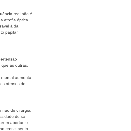
quência real não é
 atrofia óptica
rável à da
to papilar
pertensão
 que as outras.
to mental aumenta
os atrasos de
 não de cirurgia,
essidade de se
arem abertas e
 ao crescimento