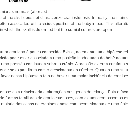
nianas normais (abertas)
 of the skull does not characterize craniostenosis. In reality, the main 
often associated with a vicious position of the baby in bed. This alterat
 in which the skull is deformed but the cranial sutures are open.
ra craniana é pouco conhecido. Existe, no entanto, uma hipótese re
strição pode estar associada a uma posição inadequada do bebê no úte
uma pressão continuada sobre o crânio. A pressão externa contínua s
ianas de se expandirem com o crescimento do cérebro. Quando uma sut
 favor dessa hipótese o fato de haver uma maior incidência de cranio
nose está relacionada a alterações nos genes da criança. Fala a fav
 de formas familiares de cranioestenoses, com alguns cromossomos es
de maioria dos casos de cranioestenose com acometimento de uma únic